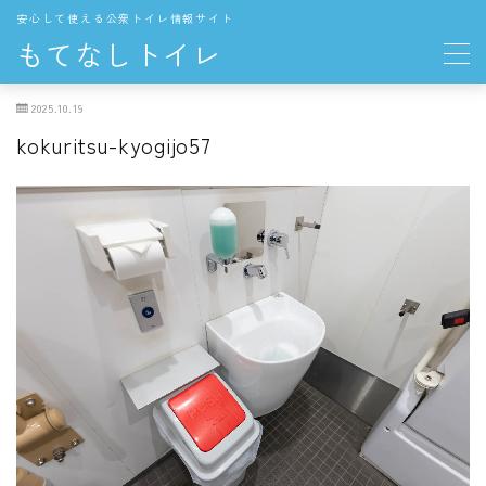
安心して使える公衆トイレ情報サイト
もてなしトイレ
2025.10.19
地域の公衆トイレ
kokuritsu-kyogijo57
関東
東京都の公衆トイレ
中部
愛知県の公衆トイレ
長野県の公衆トイレ
THE TOKYO TOILET
お役立ち情報
トイレの一般知識