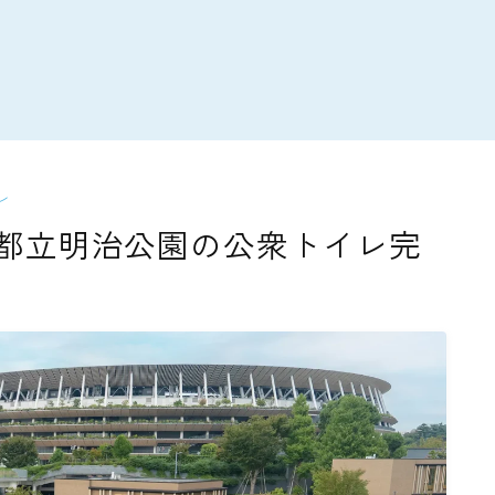
レ
都立明治公園の公衆トイレ完