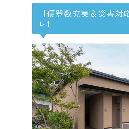
【便器数充実＆災害対
レ1