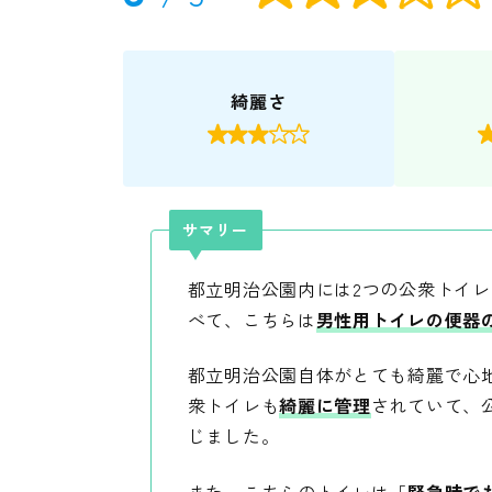
綺麗さ

サマリー
都立明治公園内には2つの公衆トイ
べて、こちらは
男性用トイレの便器
都立明治公園自体がとても綺麗で心
衆トイレも
綺麗に管理
されていて、
じました。
また、こちらのトイレは「
緊急時で