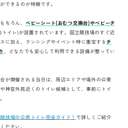
方ができるのが特徴です。
はもちろん、
ベビーシート(おむつ交換台)やベビーチ
的トイレ)が設置されています。国立競技場のすぐ近
ースに加え、ランニングやイベント時に重宝する
チ
り
、どなたでも安心して利用できる設備が整ってい
試合が開催される当日は、周辺エリアや場外の公衆
場や神宮外苑近くのトイレ候補として、事前にトイ
す。
立競技場の公衆トイレ完全ガイド！
で詳しくご紹介
てください。