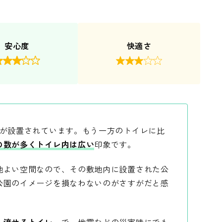
安心度
快適さ


レが設置されています。もう一方のトイレに比
の数が多くトイレ内は広い
印象です。
地よい空間なので、その敷地内に設置された公
公園のイメージを損なわないのがさすがだと感
も流せるトイレ
」で、地震などの災害時にでも