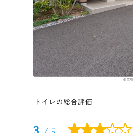
都立
トイレの総合評価
3

/ 5