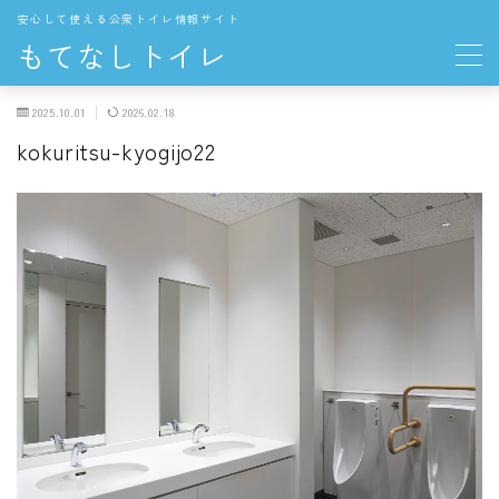
安心して使える公衆トイレ情報サイト
もてなしトイレ
2025.10.01
2026.02.18
地域の公衆トイレ
kokuritsu-kyogijo22
関東
東京都の公衆トイレ
中部
愛知県の公衆トイレ
長野県の公衆トイレ
THE TOKYO TOILET
お役立ち情報
トイレの一般知識