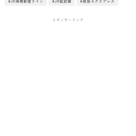
#JR湘南新宿ライン
#JR総武線
#成田エクスプレス
スポンサーリンク