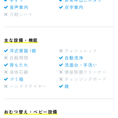
手すり
非常呼出しボタン
音声案内
点字案内
介助シート
主な設備・機能
洋式便器 1据
ウォシュレット
自動開閉
自動洗浄
背もたれ
洗面台・手洗い
液体石鹸
便座除菌クリーナー
ゴミ箱
チェンジングボード
ハンドドライヤー
鏡
おむつ替え・ベビー設備