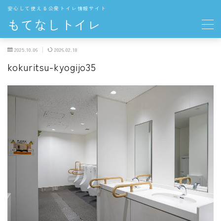
安心して使える公衆トイレ情報サイト
もてなしトイレ
2025.10.06
2026.02.18
地域の公衆トイレ
kokuritsu-kyogijo35
関東
東京都の公衆トイレ
中部
愛知県の公衆トイレ
長野県の公衆トイレ
THE TOKYO TOILET
お役立ち情報
トイレの一般知識