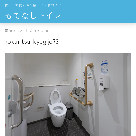
安心して使える公衆トイレ情報サイト
もてなしトイレ
2025.10.24
2026.02.18
地域の公衆トイレ
kokuritsu-kyogijo73
関東
東京都の公衆トイレ
中部
愛知県の公衆トイレ
長野県の公衆トイレ
THE TOKYO TOILET
お役立ち情報
トイレの一般知識