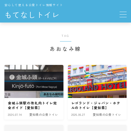
安心して使える公衆トイレ情報サイト
もてなしトイレ
地域の公衆トイレ
TAG
関東
あおなみ線
東京都の公衆トイレ
中部
愛知県の公衆トイレ
長野県の公衆トイレ
金城ふ頭駅の改札内トイレ完
レゴランド・ジャパン・ホテ
THE TOKYO TOILET
全ガイド【愛知県】
ルのトイレ【愛知県】
2026.07.14
愛知県の公衆トイレ
2026.06.27
愛知県の公衆トイレ
お役立ち情報
トイレの一般知識