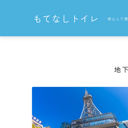
もてなしトイレ
安心して
地