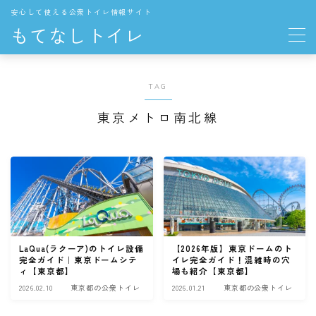
安心して使える公衆トイレ情報サイト
もてなしトイレ
地域の公衆トイレ
TAG
関東
東京メトロ南北線
東京都の公衆トイレ
中部
愛知県の公衆トイレ
長野県の公衆トイレ
LaQua(ラクーア)のトイレ設備
【2026年版】東京ドームのト
THE TOKYO TOILET
完全ガイド｜東京ドームシテ
イレ完全ガイド！混雑時の穴
ィ【東京都】
場も紹介【東京都】
2026.02.10
東京都の公衆トイレ
2026.01.21
東京都の公衆トイレ
お役立ち情報
トイレの一般知識