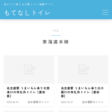
安心して使える公衆トイレ情報サイト
もてなしトイレ
地域の公衆トイレ
TAG
関東
東海道本線
東京都の公衆トイレ
中部
愛知県の公衆トイレ
長野県の公衆トイレ
名古屋駅 うまいもん通り太閤
名古屋駅 うまいもん通り広小
THE TOKYO TOILET
通口の改札外トイレ【愛知
路口の改札外トイレ【愛知
県】
県】
2026.06.01
名古屋駅のトイレ
2026.05.31
名古屋駅のトイレ
お役立ち情報
トイレの一般知識