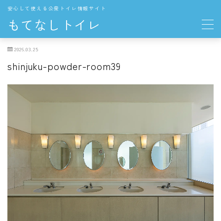
安心して使える公衆トイレ情報サイト
もてなしトイレ
2026.03.25
地域の公衆トイレ
shinjuku-powder-room39
関東
東京都の公衆トイレ
中部
愛知県の公衆トイレ
長野県の公衆トイレ
THE TOKYO TOILET
お役立ち情報
トイレの一般知識