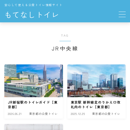
安心して使える公衆トイレ情報サイト
もてなしトイレ
地域の公衆トイレ
TAG
関東
JR中央線
東京都の公衆トイレ
中部
愛知県の公衆トイレ
長野県の公衆トイレ
JR新宿駅のトイレガイド【東
東京駅 新幹線北のりかえ口改
THE TOKYO TOILET
京都】
札内のトイレ【東京都】
2026.06.21
東京都の公衆トイレ
2025.12.25
東京都の公衆トイレ
お役立ち情報
トイレの一般知識