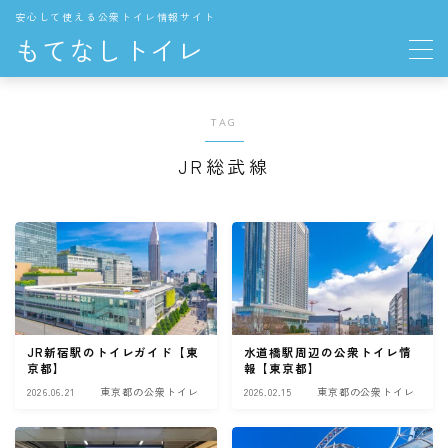
安心して使える公衆トイレ情報サイト
もてなしトイレ
地域の公衆トイレ
TAG
関東
JR総武線
東京都の公衆トイレ
中部
愛知県の公衆トイレ
長野県の公衆トイレ
JR新宿駅のトイレガイド【東
水道橋駅周辺の公衆トイレ情
THE TOKYO TOILET
京都】
報【東京都】
2026.06.21
東京都の公衆トイレ
2026.02.15
東京都の公衆トイレ
お役立ち情報
トイレの一般知識