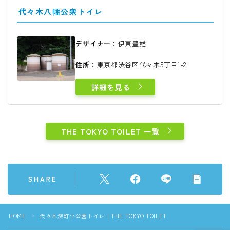
代々木八幡公衆トイレ
デザイナー：
伊東豊雄
住所：
東京都渋谷区代々木5丁目1-2
詳細を見る
THE TOKYO TOILET 一覧
SHARE
HOME
代々木深町小公園トイレ｜THE TOKYO TOILET
＞