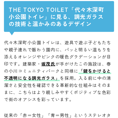
THE TOKYO TOILET「代々木深町
小公園トイレ」に見る、調光ガラス
の技術と温かみのあるデザイン
代々木深町小公園トイレは、遊具で遊ぶ子どもたち
や親子連れで賑わう園内に、パッと明るい温もりを
添えるオレンジやピンクの暖色グラデーションが目
印です。建築家・
坂茂氏
が手がけたこの施設は、春
の小川コミュニティパークと同様に
「鍵をかけると
不透明になる調光ガラス」
を採用。入る前に中の清
潔さと安全性を確認できる革新的な仕組みはそのま
まに、こちらはより親しみやすくポジティブな色彩
で街のオアシスを彩っています。
従来の「赤＝女性」「青＝男性」というステレオタ