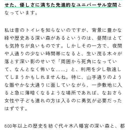
せた、優しさに満ちた先進的なユニバーサル空間
と
なっています。
私は昔のトイレを知らないのですが、背景に豊かな
緑や歴史ある深い森があるというのは、昼間はとて
も気持ちが良いものです。しかしその一方で、夜間
や人通りの少ない時間帯になると、生い茂る木々が
落とす深い影のせいで「周囲から死角になってい
て、なんとなく怖いな……」と、利用を少し敬遠し
てしまうかもしれませんね。特に、山手通りのよう
な賑やかな大通りに面していながら、一歩敷地に入
ると急に薄暗くなるような場所であれば、なおさら
女性や子ども連れの方は入るのに勇気が必要だった
はずです。
800年以上の歴史を紡ぐ代々木八幡宮の深い森と、都